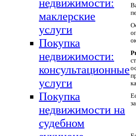
недвижимости:
В
п
маклерские
О
услуги
о
Покупка
о
Р
недвижимости:
с
консультационные
о
п
услуги
к
Покупка
Е
з
недвижимости на
судебном
Е