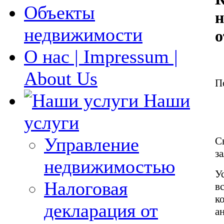
Объекты
н
недвижимости
о
О нас | Impressum |
About Us
П
Наши
услуги
Управление
С
з
недвижимостью
У
Налоговая
в
к
декларация от
ан