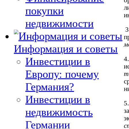
о
л
покупки
и
недвижимости
3
п
м
Информация и советы
Инвестиции в
4
и
Европу: почему
т
с
Германия?
н
Инвестиции в
5
недвижимость
з
э
Германии
с