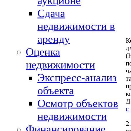
аукционе
Сдача
недвижимости в
аренду
К
д
Оценка
(
недвижимости
п
ч
Экспресс-анализ
т
п
объекта
к
Осмотр объектов
Д
с
недвижимости
2.
Финансирование