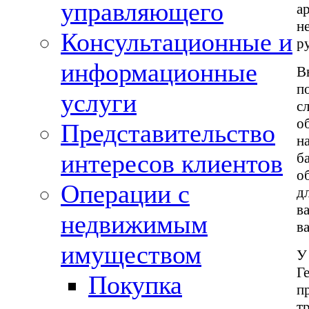
управляющего
а
н
Консультационные и
р
информационные
В
п
услуги
с
о
Представительство
н
интересов клиентов
б
о
Операции с
д
в
недвижимым
в
имуществом
У
Г
Покупка
п
т