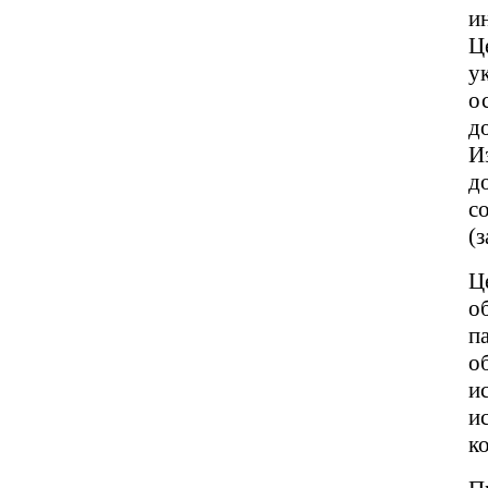
и
Ц
у
о
д
И
д
с
(з
Ц
о
п
о
и
и
к