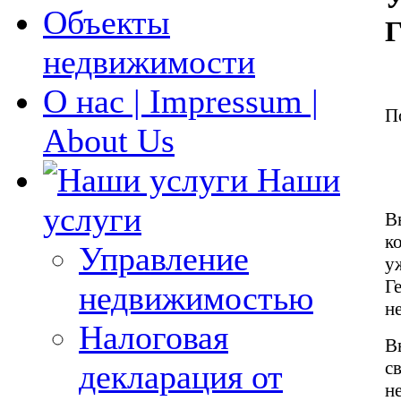
Объекты
Г
недвижимости
О нас | Impressum |
П
About Us
Наши
услуги
В
к
Управление
у
Г
недвижимостью
н
Налоговая
В
с
декларация от
н