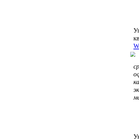
У
к
W
с
о
к
э
м
У