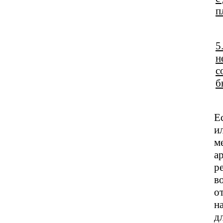
п
5
н
с
б
Е
и
м
а
р
в
о
н
д