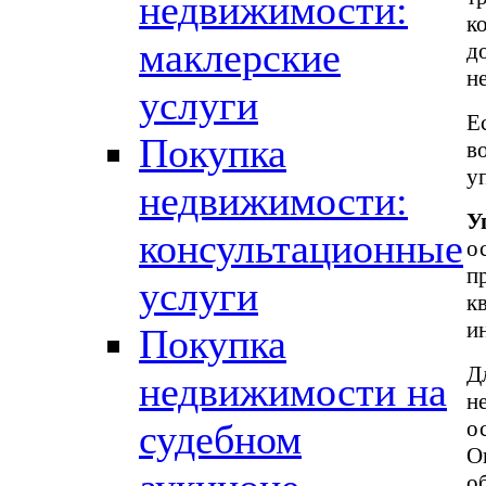
недвижимости:
к
маклерские
д
н
услуги
Е
Покупка
в
у
недвижимости:
У
консультационные
о
п
услуги
к
и
Покупка
Д
недвижимости на
н
о
судебном
О
о