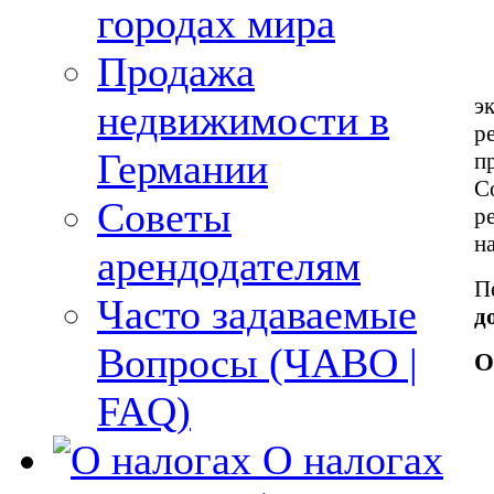
городах мира
Продажа
э
недвижимости в
р
Германии
п
С
Советы
р
н
арендодателям
П
Часто задаваемые
д
Вопросы (ЧАВО |
О
FAQ)
О налогах