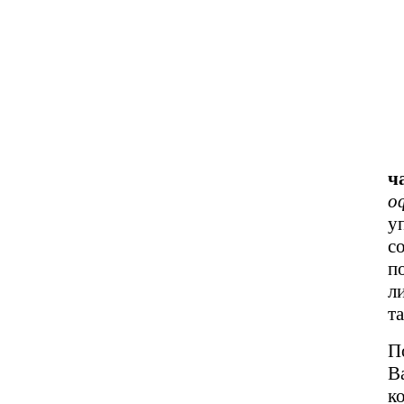
ч
о
у
с
п
л
т
П
В
к