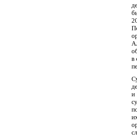
д
б
2
П
о
А
о
в
п
С
д
и 
с
п
и
о
с