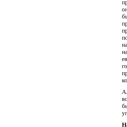
п
о
б
п
п
п
н
н
е
г
п
к
А
в
б
у
Н