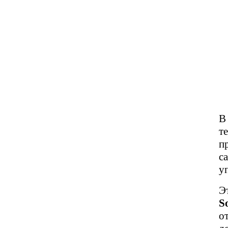
В
т
п
с
у
Э
S
о