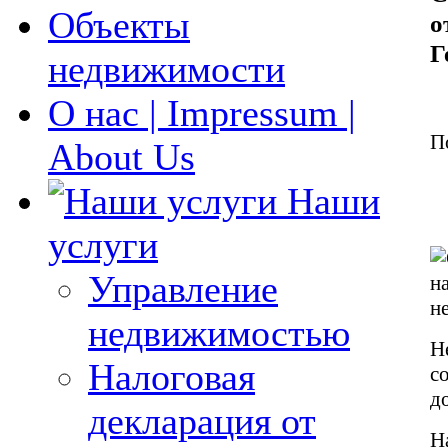
Объекты
о
Г
недвижимости
О нас | Impressum |
П
About Us
Наши
услуги
Управление
н
н
недвижимостью
Н
Налоговая
с
д
декларация от
Н