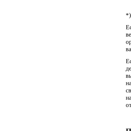
*
Е
в
о
в
Е
д
в
н
с
н
о
П