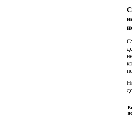
С
н
н
С
д
н
к
н
Н
д
В
н