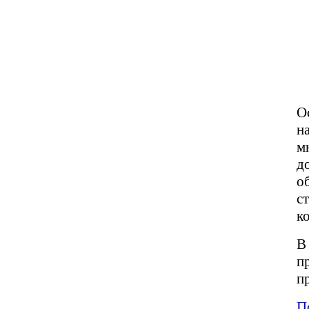
О
н
м
д
о
с
к
В
п
п
П