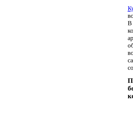
К
в
В
к
а
о
в
с
с
П
б
к