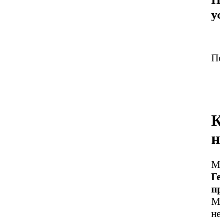
у
П
К
н
М
Г
п
М
н