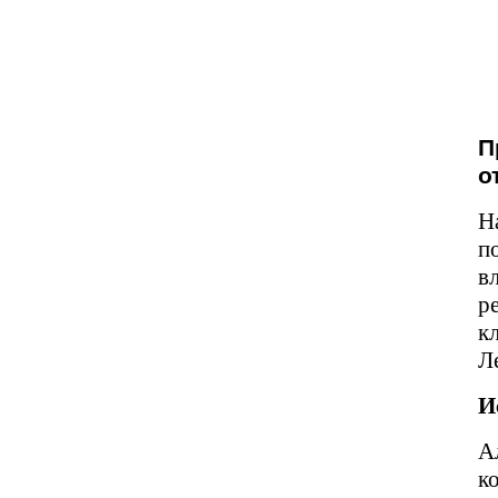
П
о
Н
п
в
р
к
Л
И
А
к