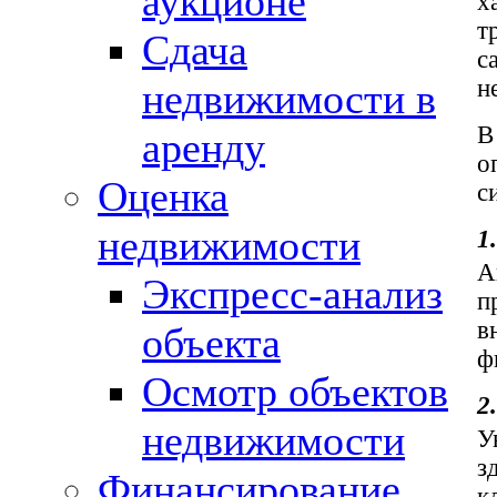
аукционе
х
т
Сдача
с
н
недвижимости в
В
аренду
о
Оценка
с
недвижимости
1
А
Экспресс-анализ
п
в
объекта
ф
Осмотр объектов
2
недвижимости
У
з
Финансирование
к