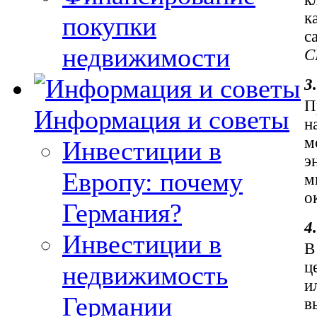
к
покупки
с
недвижимости
C
3
П
Информация и советы
н
м
Инвестиции в
э
Европу: почему
м
о
Германия?
4
Инвестиции в
В
ц
недвижимость
и
Германии
в