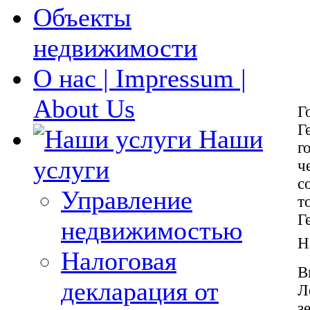
Объекты
недвижимости
О нас | Impressum |
About Us
Г
Г
Наши
г
услуги
ч
с
Управление
т
Г
недвижимостью
Н
Налоговая
В
декларация от
Л
з