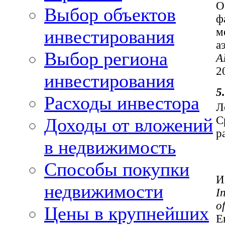
О
Выбор объектов
ф
м
инвестирования
а
Выбор региона
A
2
инвестирования
5
Расходы инвестора
Л
С
Доходы от вложений
р
в недвижимость
Способы покупки
И
недвижимости
I
of
Цены в крупнейших
Е