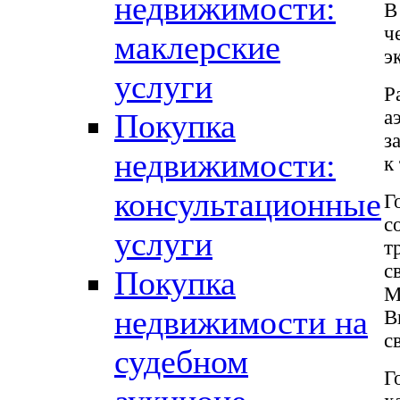
недвижимости:
В
ч
маклерские
э
услуги
Р
а
Покупка
з
недвижимости:
к
консультационные
Г
с
услуги
т
с
Покупка
М
недвижимости на
В
с
судебном
Г