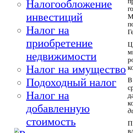
п
Налогообложение
г
инвестиций
М
п
Налог на
Г
приобретение
Ц
м
недвижимости
р
Налог на имущество
к
Подоходный налог
В
с
Налог на
д
к
добавленную
д
стоимость
П
в