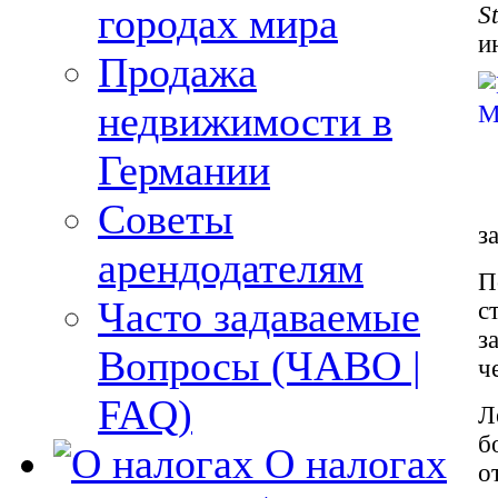
городах мира
S
и
Продажа
недвижимости в
Германии
Советы
з
арендодателям
П
Часто задаваемые
с
з
Вопросы (ЧАВО |
ч
FAQ)
Л
б
О налогах
о