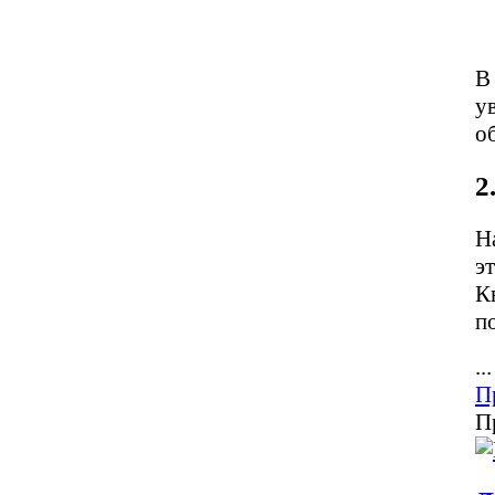
В
у
о
2
Н
э
К
п
...
П
П