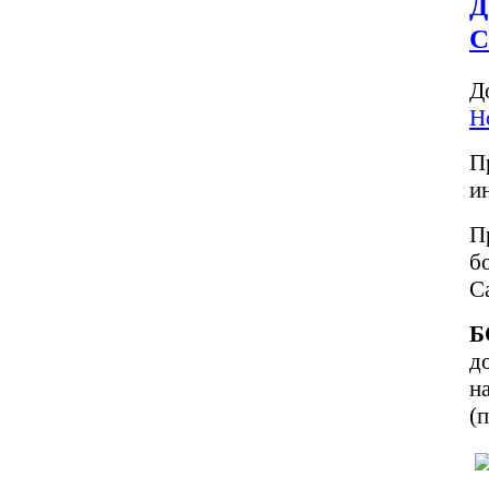
Д
С
Д
Н
П
и
П
б
С
Б
д
н
(