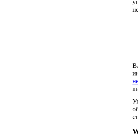
у
н
В
и
н
в
У
о
с
W