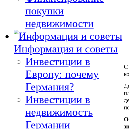
покупки
недвижимости
Информация и советы
Инвестиции в
C
Европу: почему
к
Германия?
Д
п
Инвестиции в
д
п
недвижимость
О
Германии
з