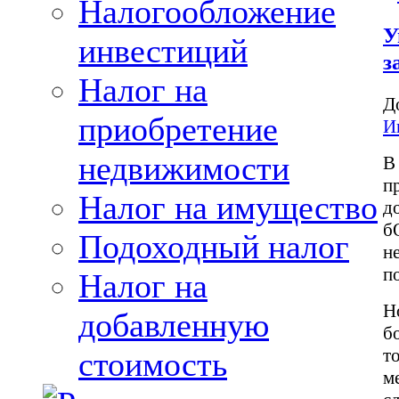
Налогообложение
У
инвестиций
з
Налог на
Д
приобретение
И
недвижимости
В
п
Налог на имущество
д
б
Подоходный налог
н
п
Налог на
Н
добавленную
б
т
стоимость
м