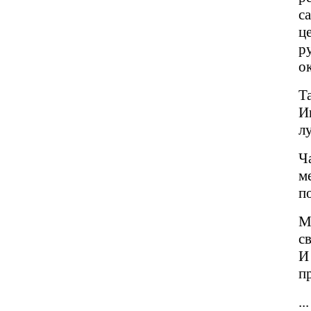
с
ц
р
о
Т
И
л
Ч
м
п
М
с
И
п
...