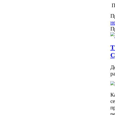
П
П
н
П
Т
С
Д
р
К
с
п
р