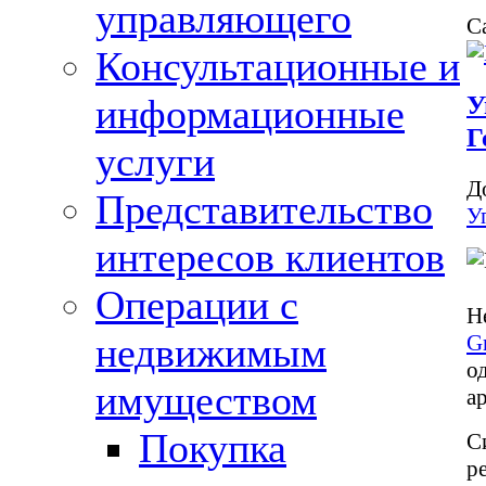
управляющего
С
Консультационные и
У
информационные
Г
услуги
Д
Представительство
У
интересов клиентов
Операции с
Н
G
недвижимым
о
имуществом
а
Покупка
С
р