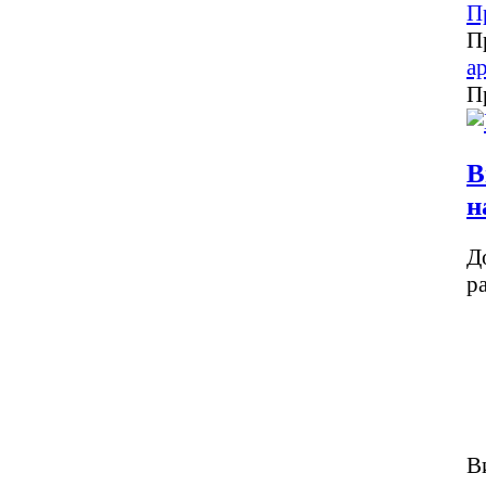
П
П
а
П
В
н
Д
р
В