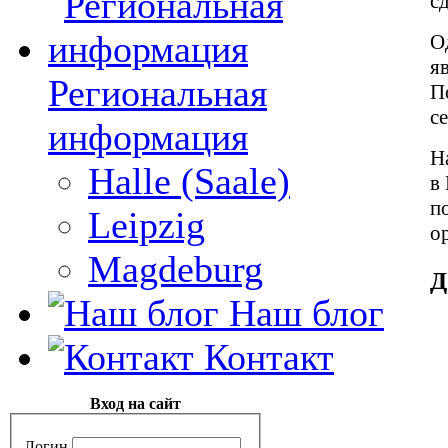
с
О
я
Региональная
П
с
информация
Н
Halle (Saale)
в
п
Leipzig
о
Magdeburg
Д
Наш блог
Контакт
Вход на сайт
Логин