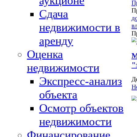
аукционе
П
П
Сдача
д
недвижимости в
в
П
аренду
Оценка
М
"
недвижимости
Экспресс-анализ
Д
Н
объекта
Осмотр объектов
недвижимости
Финансирование