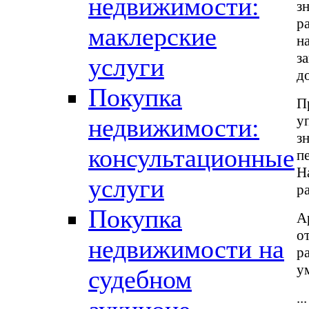
недвижимости:
з
р
маклерские
н
з
услуги
д
Покупка
П
у
недвижимости:
з
консультационные
п
Н
услуги
р
Покупка
А
о
недвижимости на
р
у
судебном
...